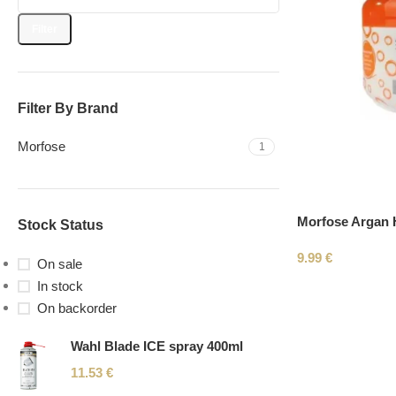
Filter
Filter By Brand
Morfose
1
Morfose Argan 
Stock Status
9.99
€
On sale
In stock
On backorder
Wahl Blade ICE spray 400ml
11.53
€