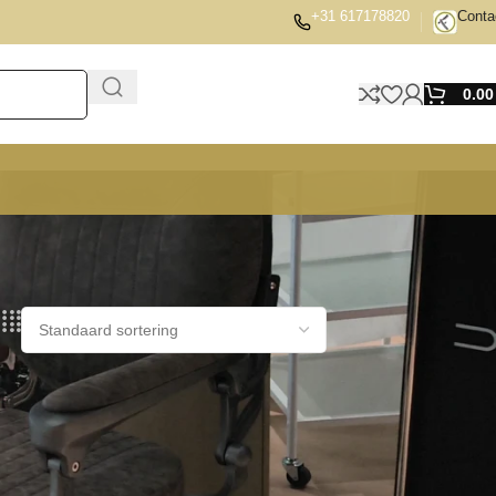
+31 617178820
Conta
0.0