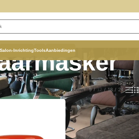
Salon-Inrichting
Tools
Aanbiedingen
aarmasker
Show
9
12
18
24