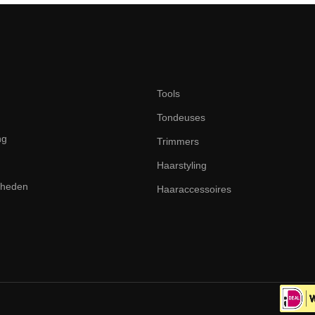
Tools
Tondeuses
ng
Trimmers
Haarstyling
dheden
Haaraccessoires