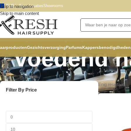
EUR
Onze Locaties
Showrooms
Skip to navigation
Skip to main content
aarproducten
Gezichtsverzorging
Parfums
Kappersbenodigdheden
voedend h
Enig resultaat
Filter By Price