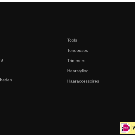
Tools
Tondeuses
ng
Trimmers
Haarstyling
dheden
Haaraccessoires