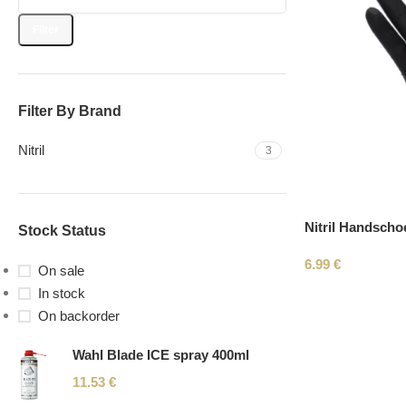
Filter
Filter By Brand
Nitril
3
Nitril Handscho
Stock Status
6.99
€
On sale
In stock
On backorder
Wahl Blade ICE spray 400ml
11.53
€