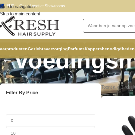
EUR
Onze Locaties
Showrooms
Skip to navigation
Skip to main content
aarproducten
Gezichtsverzorging
Parfums
Kappersbenodigdheden
voedingsm
Toont alle 3 resul
Filter By Price