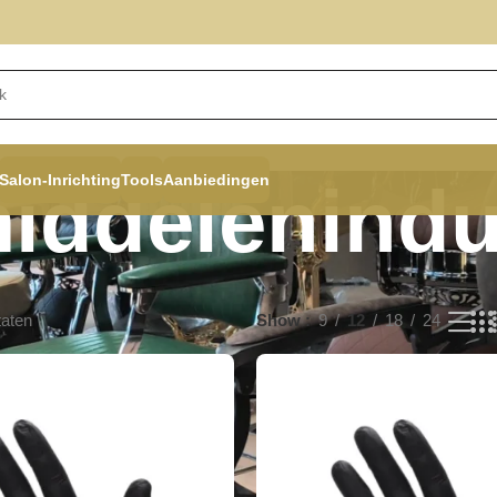
Salon-Inrichting
Tools
Aanbiedingen
iddelenindu
taten
Show
9
12
18
24