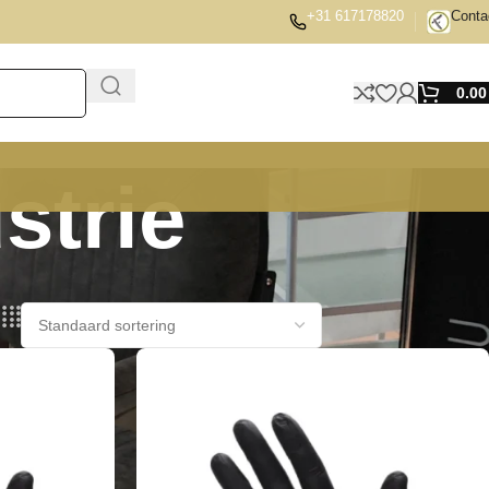
+31 617178820
Conta
0.0
strie