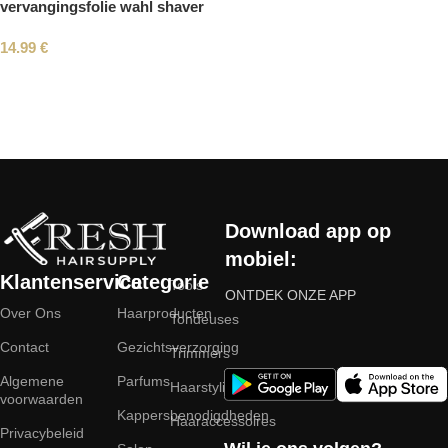
vervangingsfolie wahl shaver
14.99
€
Read More
Download app op
mobiel:
Klantenservice
Categorie
Tools
ONTDEK ONZE APP
Over Ons
Haarproducten
Tondeuses
Contact
Gezichtsverzorging
Trimmers
Algemene
Parfums
Haarstyling
voorwaarden
Kappersbenodigdheden
Haaraccessoires
Privacybeleid