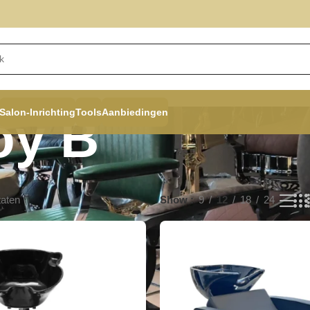
Salon-Inrichting
Tools
Aanbiedingen
oy B
taten
Show
9
12
18
24