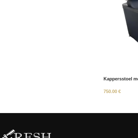
Kappersstoel me
750.00
€
Read More