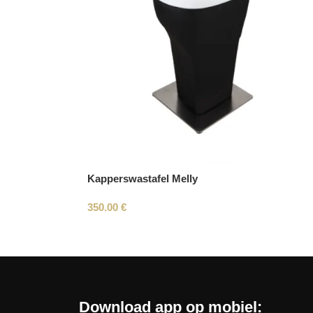
Kapperswastafel Melly
350.00
€
Download app op mobiel: