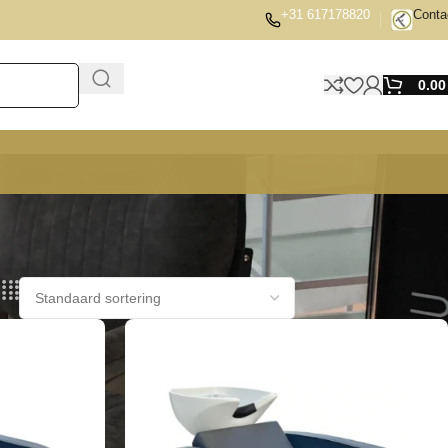
+31 617178820
Conta
0.0