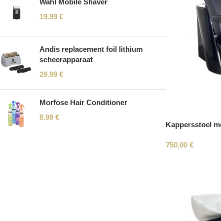
Wahl Mobile Shaver
19.99
€
Andis replacement foil lithium
scheerapparaat
29.99
€
Morfose Hair Conditioner
8.99
€
Kappersstoel me
750.00
€