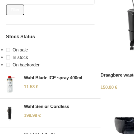
Filter
Stock Status
On sale
In stock
On backorder
Draagbare wasta
Wahl Blade ICE spray 400ml
11.53
€
150.00
€
Wahl Senior Cordless
199.99
€