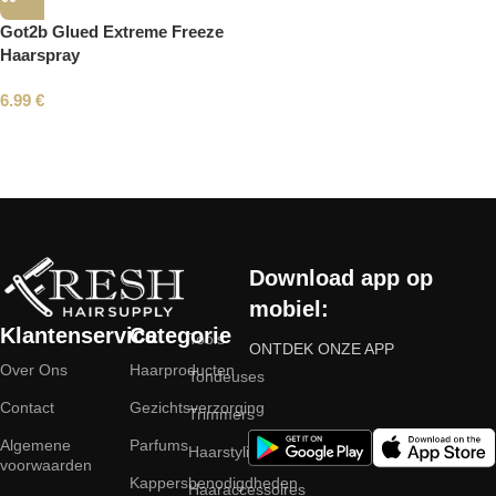
Got2b Glued Extreme Freeze
Haarspray
6.99
€
Read More
Download app op
mobiel:
Klantenservice
Categorie
Tools
ONTDEK ONZE APP
Over Ons
Haarproducten
Tondeuses
Contact
Gezichtsverzorging
Trimmers
Algemene
Parfums
Haarstyling
voorwaarden
Kappersbenodigdheden
Haaraccessoires