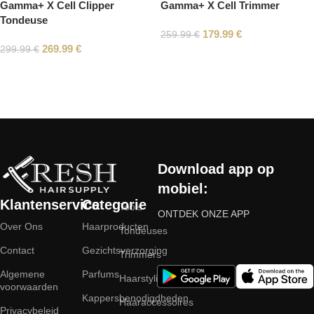
Gamma+ X Cell Clipper
Gamma+ X Cell Trimmer
Tondeuse
179.99
€
259.99
€
269.99
€
299.99
€
Read More
Download app op
mobiel:
Klantenservice
Categorie
Tools
ONTDEK ONZE APP
Over Ons
Haarproducten
Tondeuses
Contact
Gezichtsverzorging
Trimmers
Algemene
Parfums
Haarstyling
voorwaarden
Kappersbenodigdheden
Haaraccessoires
Privacybeleid