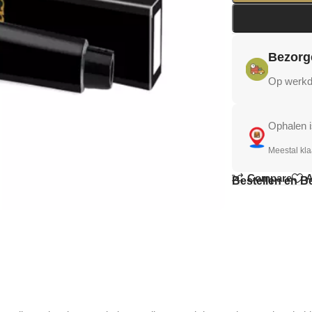
Bezorg
Op werkda
Ophalen i
Meestal kla
Compare
A
Bestellen en B