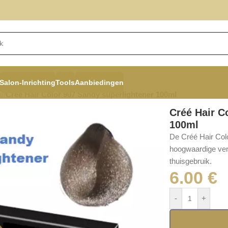
Salon-Inrichting
Tools
Aanbiedingen
n
/
Créé Hair Color 907 Sandy superlightener 100ml
Créé Hair C
100ml
De Créé Hair Col
hoogwaardige verz
thuisgebruik.
6.00
€
-
+