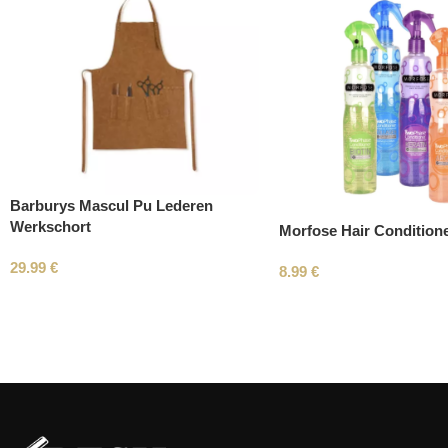
Barburys Mascul Pu Lederen
Werkschort
Morfose Hair Condition
29.99
€
8.99
€
Read More