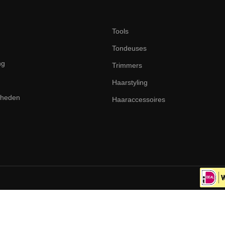
Tools
Tondeuses
ng
Trimmers
Haarstyling
dheden
Haaraccessoires