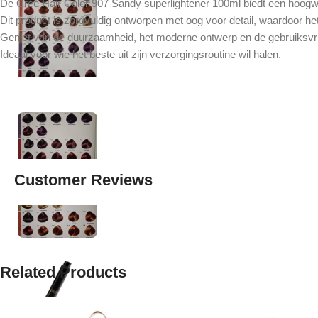
De Créé Hair Color 907 Sandy superlightener 100ml biedt een hoogwaa
Dit product is zorgvuldig ontworpen met oog voor detail, waardoor het
Geniet van de duurzaamheid, het moderne ontwerp en de gebruiksvrien
Ideaal voor wie het beste uit zijn verzorgingsroutine wil halen.
Customer Reviews
Related Products