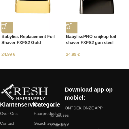
Babyliss Replacement Foil
BabylissPRO snijkop foil
Shaver FXFS2 Gold
shaver FXFS2 gun steel
24.99
€
24.99
€
Read More
Download app op
mobiel:
Klantenservice
Categorie
Tools
ONTDEK ONZE APP
Over Ons
Haarproducten
Tondeuses
Contact
Gezichtsverzorging
Trimmers