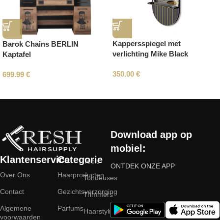
Kappersspiegel met
Barok Chains BERLIN
verlichting Mike Black
Kaptafel
350.00
€
699.99
€
Read More
Download app op
mobiel:
Klantenservice
Categorie
Tools
ONTDEK ONZE APP
Over Ons
Haarproducten
Tondeuses
Contact
Gezichtsverzorging
Trimmers
Algemene
Parfums
Haarstyling
voorwaarden