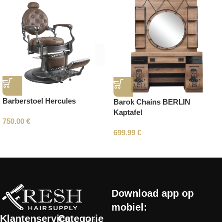
Barberstoel Hercules
Barok Chains BERLIN
Kaptafel
750.00
€
699.99
€
Read More
Download app op
mobiel:
Klantenservice
Categorie
Tools