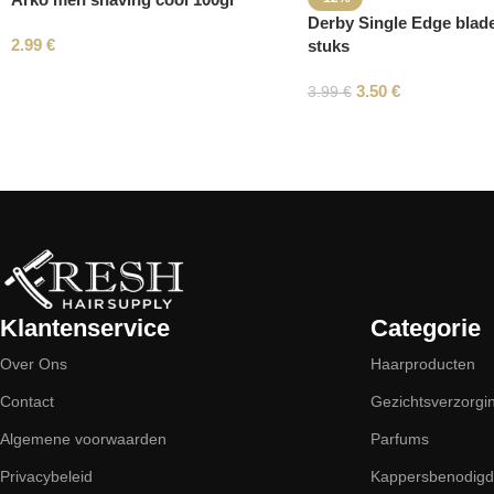
Derby Single Edge blad
2.99
€
stuks
3.50
€
3.99
€
Read More
Klantenservice
Categorie
Over Ons
Haarproducten
Contact
Gezichtsverzorgi
Algemene voorwaarden
Parfums
Privacybeleid
Kappersbenodig