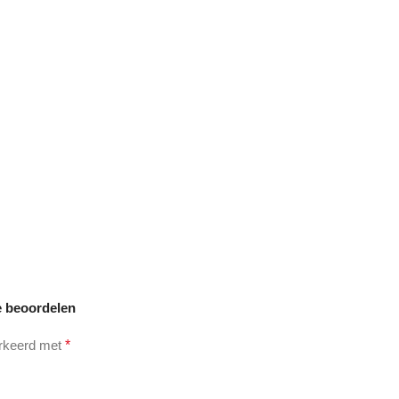
e beoordelen
arkeerd met
*