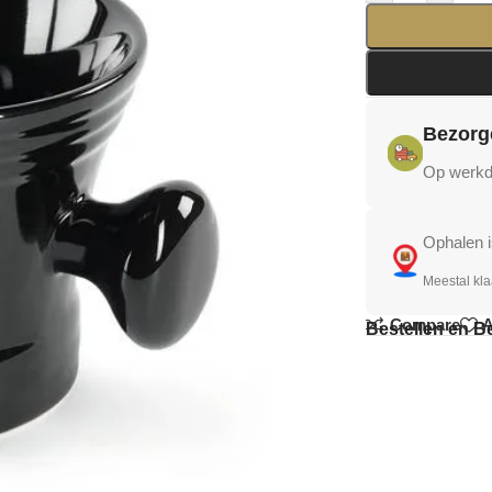
Bezorg
Op werkda
Ophalen i
Meestal kla
Compare
A
Bestellen en B