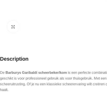
Click to enlarge
Description
De
Barburys Garibaldi scheerbeker/kom
is een perfecte combinatie
geschikt is voor professioneel gebruik als voor thuisgebruik. Met e
scheeruitrusting. Of je nu een klassieke scheerervaring wilt creëren
haalt.