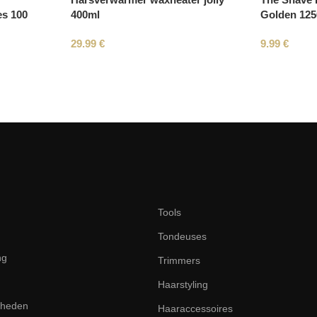
400ml
Golden 12
es 100
29.99
€
9.99
€
Tools
Tondeuses
ng
Trimmers
Haarstyling
dheden
Haaraccessoires