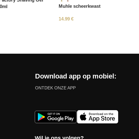
Muhle scheerkwast
50ml
14.99
€
Download app op mobiel:
ONTDEK ONZE APP
Wil je ons volgen?