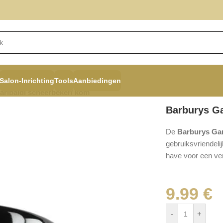
Salon-Inrichting
Tools
Aanbiedingen
aribaldi scheerbeker/ kom
Barburys Ga
De
Barburys Gar
gebruiksvriendeli
have voor een ver
9.99
€
-
+