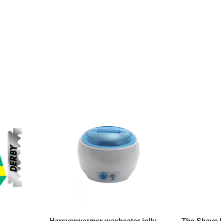
Harsverwarmer waxheater jolly
The Shave 