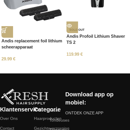
SOLD OUT
Andis Profoil Lithium Shaver
Andis replacement foil lithium
TS 2
scheerapparaat
119.99
€
29.99
€
Read More
Download app op
mobiel:
Klantenservice
Categorie
Tools
ONTDEK ONZE APP
Over Ons
Haarproducten
Tondeuses
Contact
Gezichtsverzorging
Trimmers