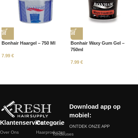
Bonhair Haargel – 750 Ml
Bonhair Waxy Gum Gel –
750ml
7.99
€
7.99
€
Read More
Download app op
mobiel:
Klantenservice
Categorie
Tools
ONTDEK ONZE APP
Over Ons
Haarproducten
Tondeuses