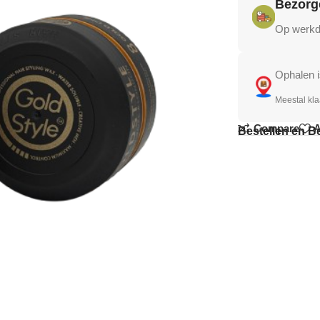
Bezorg
Op werkda
Ophalen i
Meestal kla
Compare
A
Bestellen en B