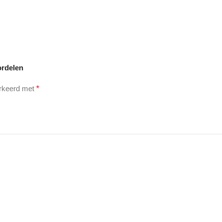
ordelen
arkeerd met
*