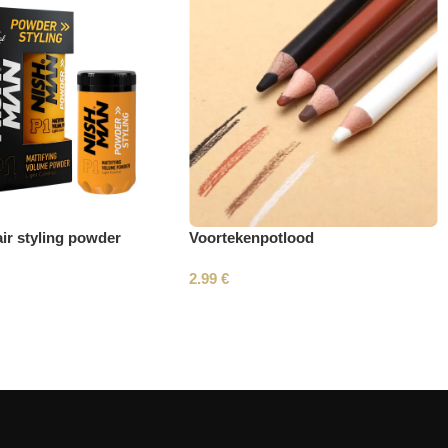
ir styling powder
Voortekenpotlood
2.99
€