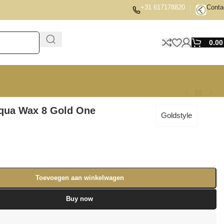
+31 617178820
Conta
0.0
Aqua Wax 8 Gold One
Goldstyle
Toevoegen aan winkelwagen
Buy now