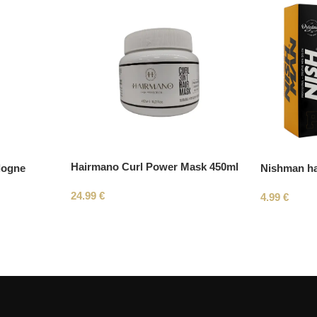
Hairmano Curl Power Mask 450ml
logne
Nishman ha
24.99
€
4.99
€