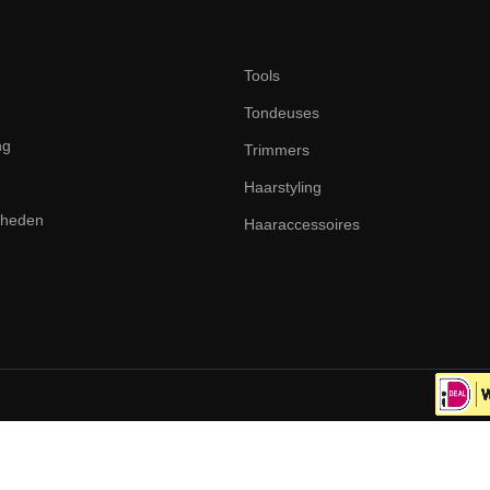
Tools
Tondeuses
ng
Trimmers
Haarstyling
dheden
Haaraccessoires