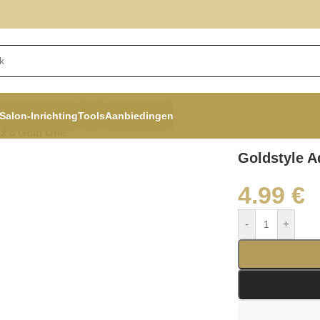
Salon-Inrichting
Tools
Aanbiedingen
x 8 Gold One
Goldstyle 
4.99
€
-
+