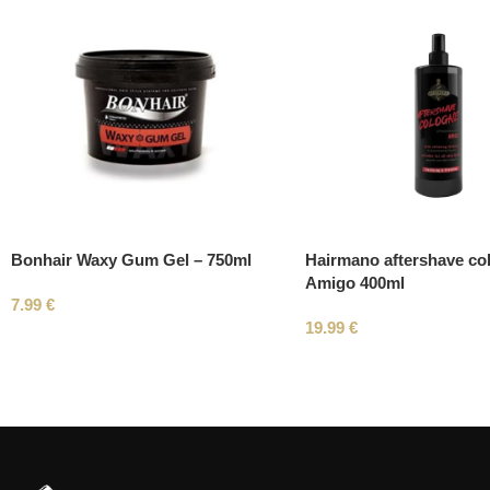
Bonhair Waxy Gum Gel – 750ml
Hairmano aftershave co
Amigo 400ml
7.99
€
19.99
€
Read More