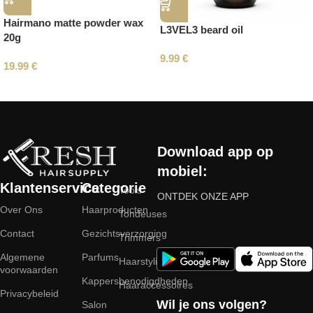
Hairmano matte powder wax
L3VEL3 beard oil
20g
9.99
€
19.99
€
Read More
Download app op
mobiel:
Klantenservice
Categorie
Tools
ONTDEK ONZE APP
Over Ons
Haarproducten
Tondeuses
Contact
Gezichtsverzorging
Trimmers
Algemene
Parfums
Haarstyling
voorwaarden
Kappersbenodigdheden
Haaraccessoires
Privacybeleid
Wil je ons volgen?
Salon