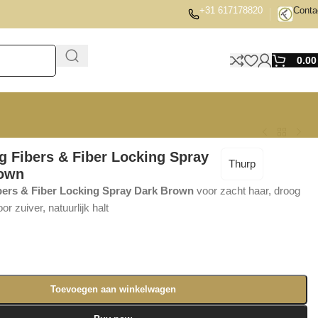
+31 617178820
Conta
0.0
ng Fibers & Fiber Locking Spray
Thurp
rown
ibers & Fiber Locking Spray Dark Brown
voor zacht haar, droog
or zuiver, natuurlijk halt
Toevoegen aan winkelwagen