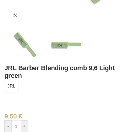
Click to enlarge
JRL Barber Blending comb 9,6 Light
green
JRL
9.50
€
-
+