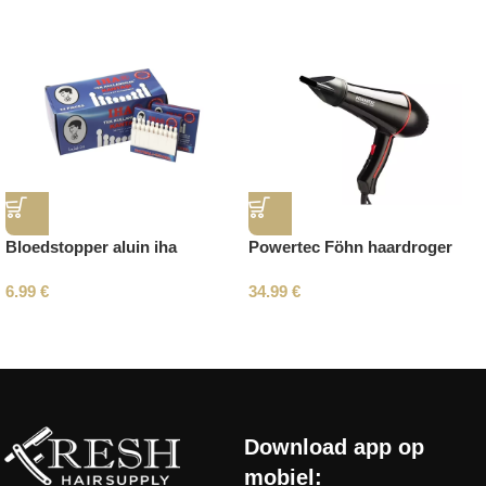
Bloedstopper aluin iha
Powertec Föhn haardroger
6.99
€
34.99
€
Read More
Download app op
mobiel: