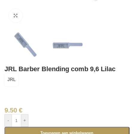
Click to enlarge
JRL Barber Blending comb 9,6 Lilac
JRL
9.50
€
-
+
Toevoegen aan winkelwagen