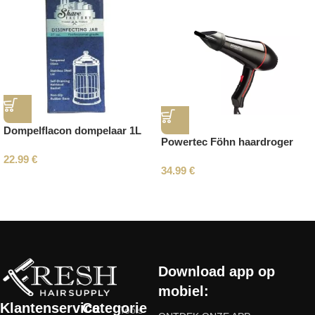
Dompelflacon dompelaar 1L
Powertec Föhn haardroger
22.99
€
34.99
€
Read More
Download app op
mobiel:
Klantenservice
Categorie
Tools