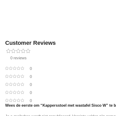
Customer Reviews
0 reviews
0
0
0
0
0
Wees de eerste om “Kappersstoel met wastafel Sisco W” te 