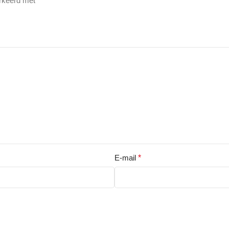
arkeerd met
*
E-mail
*