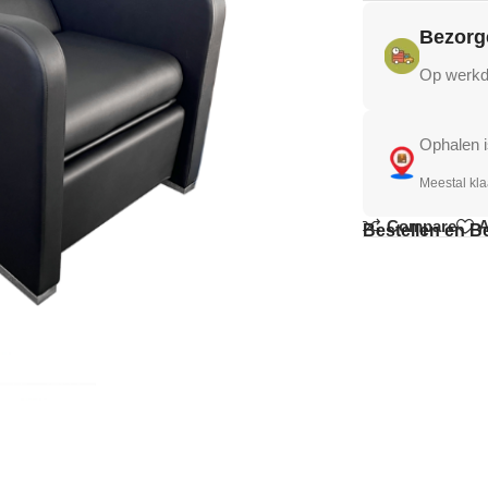
Bezorg
Op werkda
Ophalen i
Meestal kla
Compare
A
Bestellen en B