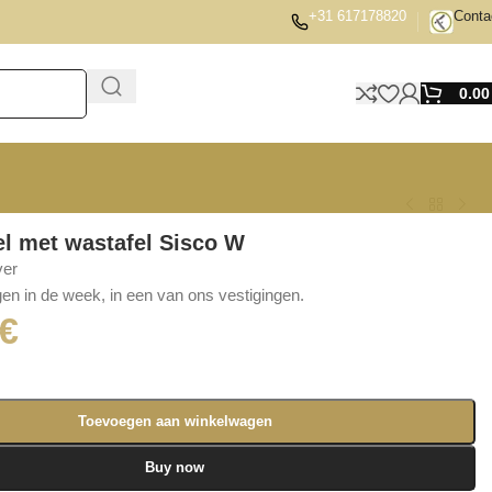
+31 617178820
Conta
0.0
l met wastafel Sisco W
ver
en in de week, in een van ons vestigingen.
€
Toevoegen aan winkelwagen
Buy now