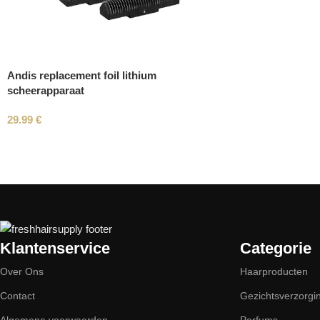
Andis replacement foil lithium
scheerapparaat
29.99
€
Read More
Klantenservice
Categorie
Over Ons
Haarproducten
Contact
Gezichtsverzorgi
Algemene voorwaarden
Parfums