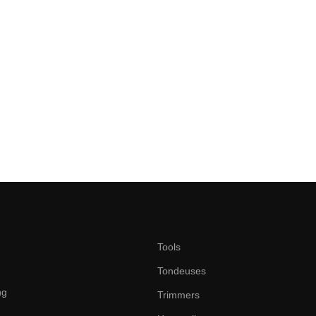
Tools
Tondeuses
ng
Trimmers