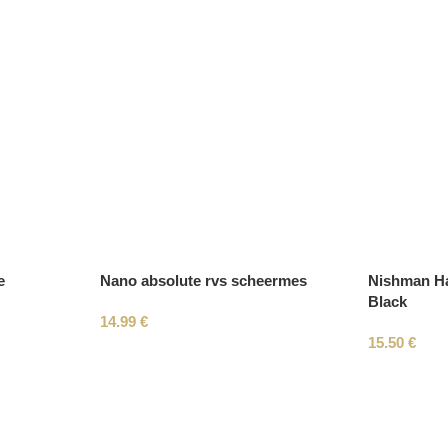
e
Nano absolute rvs scheermes
Nishman Ha
Black
14.99
€
15.50
€