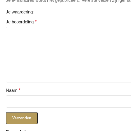
Je e-mailadres wordt niet gepubliceerd.
Vereiste velden zijn gem
Je waardering
Je beoordeling
*
Naam
*