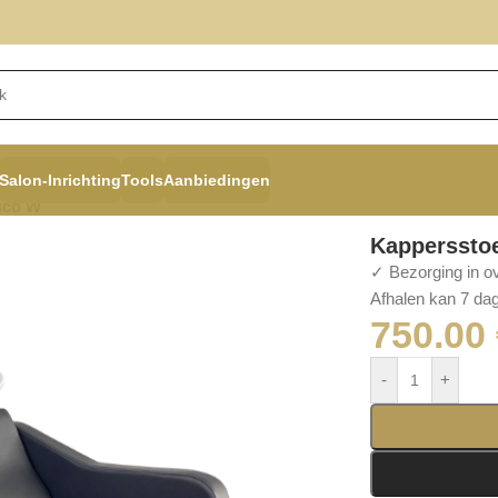
Salon-Inrichting
Tools
Aanbiedingen
sco W
Kappersstoe
✓ Bezorging in o
Afhalen kan 7 dag
750.00
-
+