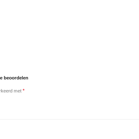
te beoordelen
arkeerd met
*