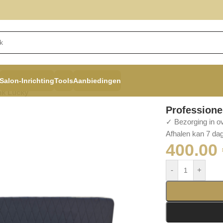
Salon-Inrichting
Tools
Aanbiedingen
nk Lucky
Professione
✓ Bezorging in o
Afhalen kan 7 dag
400.00
-
+