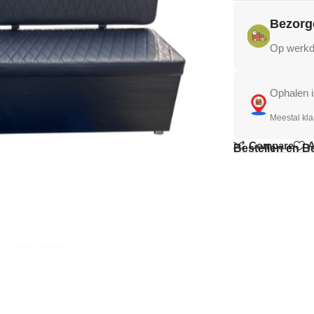
Bezorg
Op werkda
Ophalen i
Meestal kla
Compare
A
Bestellen en B