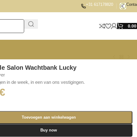
+31 617178820
Conta
0.0
le Salon Wachtbank Lucky
ver
en in de week, in een van ons vestigingen.
€
Toevoegen aan winkelwagen
Buy now