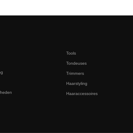
Tools
Tondeuses
ng
Trimmers
Haarstyling
dheden
Haaraccessoires