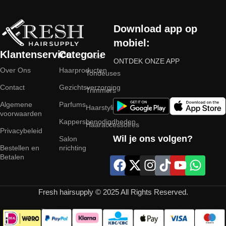
Download app op
mobiel:
Klantenservice
Categorie
Tools
ONTDEK ONZE APP
Over Ons
Haarproducten
Tondeuses
Contact
Gezichtsverzorging
Trimmers
Algemene
Parfums
Haarstyling
voorwaarden
Kappersbenodigdheden
Haaraccessoires
Privacybeleid
Wil je ons volgen?
Salon
Bestellen en
nrichting
Betalen
Fresh hairsupply © 2025 All Rights Reserved.