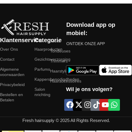
Download app op
mobiel:
Klantenservice
Categorie
Tools
ONTDEK ONZE APP
Over Ons
Haarproducten
Tondeuses
Contact
Gezichtsverzorging
Trimmers
Algemene
Parfums
Haarstyling
voorwaarden
Kappersbenodigdheden
Haaraccessoires
Privacybeleid
Wil je ons volgen?
Salon
Bestellen en
nrichting
Betalen
Fresh hairsupply © 2025 All Rights Reserved.