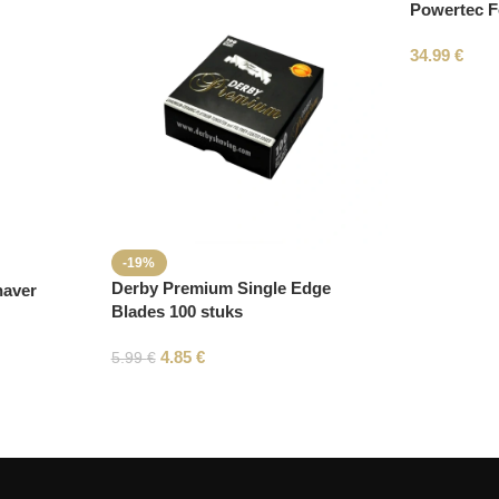
Powertec F
34.99
€
-19%
Derby Premium Single Edge
haver
Blades 100 stuks
4.85
€
5.99
€