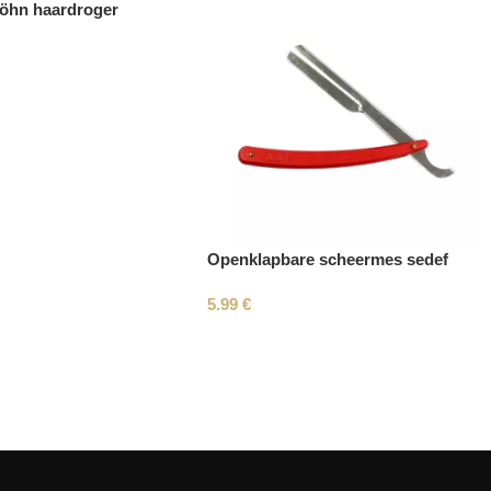
öhn haardroger
Openklapbare scheermes sedef
5.99
€