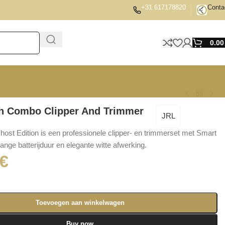
+31 617178820
Conta
0.0
h Combo Clipper And Trimmer
JRL
ost Edition is een professionele clipper- en trimmerset met Smart
lange batterijduur en elegante witte afwerking.
€
Toevoegen aan winkelwagen
Buy now