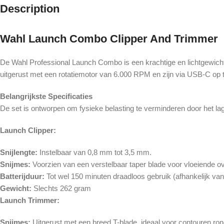
Description
Wahl
Launch Combo Clipper And Trimmer
De Wahl Professional Launch Combo is een krachtige en lichtgewicht 
uitgerust met een rotatiemotor van 6.000 RPM en zijn via USB-C op t
Belangrijkste Specificaties
De set is ontworpen om fysieke belasting te verminderen door het 
Launch Clipper:
Snijlengte:
Instelbaar van 0,8 mm tot 3,5 mm.
Snijmes:
Voorzien van een verstelbaar taper blade voor vloeiende o
Batterijduur:
Tot wel 150 minuten draadloos gebruik (afhankelijk van
Gewicht:
Slechts 262 gram
Launch Trimmer:
Snijmes:
Uitgerust met een breed T-blade, ideaal voor contouren ron