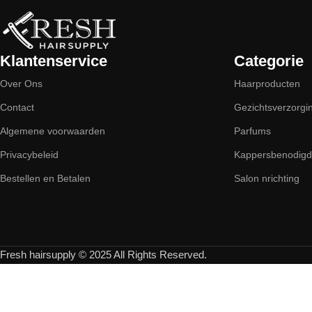
Klantenservice
Categorie
Over Ons
Haarproducten
Contact
Gezichtsverzorgi
Algemene voorwaarden
Parfums
Privacybeleid
Kappersbenodig
Bestellen en Betalen
Salon nrichting
Fresh hairsupply © 2025 All Rights Reserved.