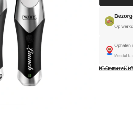
Bezorg
Op werkda
Ophalen i
Meestal kla
Compare
A
Bestellen en B