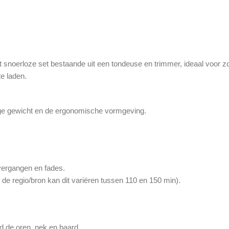
snoerloze set bestaande uit een tondeuse en trimmer, ideaal voor zo
e laden.
lage gewicht en de ergonomische vormgeving.
vergangen en fades.
 de regio/bron kan dit variëren tussen 110 en 150 min).
d de oren, nek en baard.