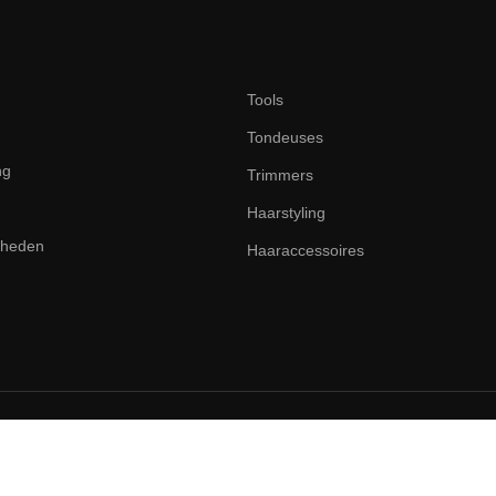
Tools
Tondeuses
ng
Trimmers
Haarstyling
dheden
Haaraccessoires