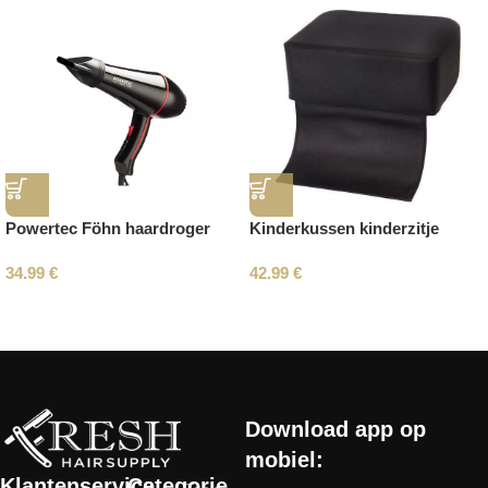
Powertec Föhn haardroger
Kinderkussen kinderzitje
34.99
€
42.99
€
Read More
Download app op
mobiel:
Klantenservice
Categorie